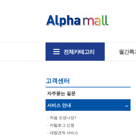
알파몰
헤더영역
컨텐츠 바로가기
전체카테고리
월간특
컨텐츠 영역
- 메뉴
고객센터
자주묻는 질문
서비스 안내
처음 오셨나요?
카탈로그 신청
대량견적 서비스