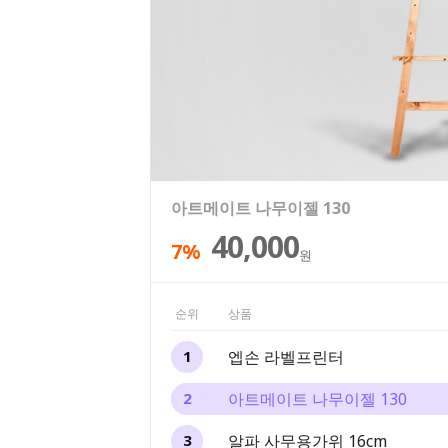
엡손 라벨프린터
아트메이트 나무이젤 130
알파 사무용가위 16cm
알파 오피스 문구세트 13종
문화연필 색연필 12색 틴케이스
69,000
30,000
40,000
25,500
6,400
7%
25%
20%
원
원
원
원
원
순위
상품
엡손 라벨프린터
1
아트메이트 나무이젤 130
2
알파 사무용가위 16cm
3