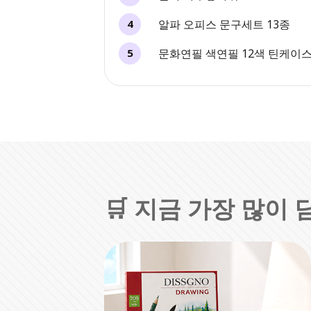
알파 오피스 문구세트 13종
4
문화연필 색연필 12색 틴케이
5
🛒 지금 가장 많이 