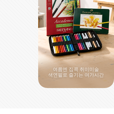
여름엔 집콕 취미미술
색연필로 즐기는 여가시간