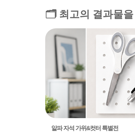
🗂️ 최고의 결과물
알파 자석 가위&컷터 특별전