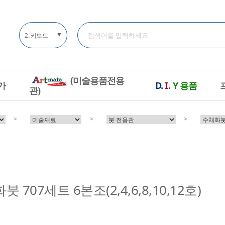
▼
(미술용품전용
가
D.
I.
Y
용품
관)
>
>
>
707세트 6본조(2,4,6,8,10,12호)