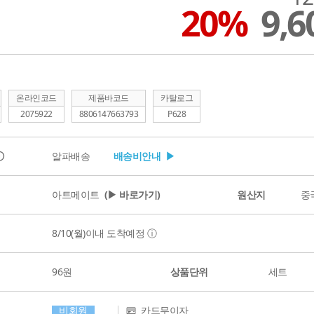
20%
9,
온라인코드
제품바코드
카탈로그
2075922
8806147663793
P628
ⓘ
알파배송
배송비안내 ▶
아트메이트
(▶ 바로가기)
원산지
중
8/10(월)
이내 도착예정
ⓘ
96원
상품단위
세트
비회원
카드무이자