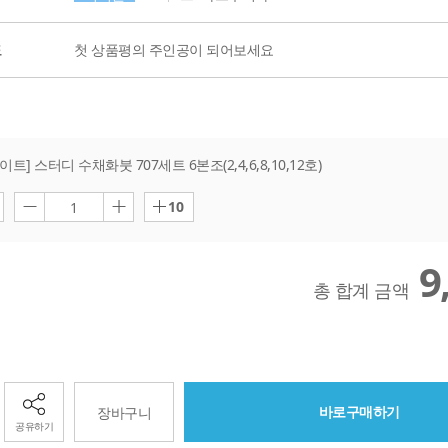
도
첫 상품평의 주인공이 되어보세요
트] 스터디 수채화붓 707세트 6본조(2,4,6,8,10,12호)
10
1
9
총 합계 금액
바로구매하기
장바구니
공유하기