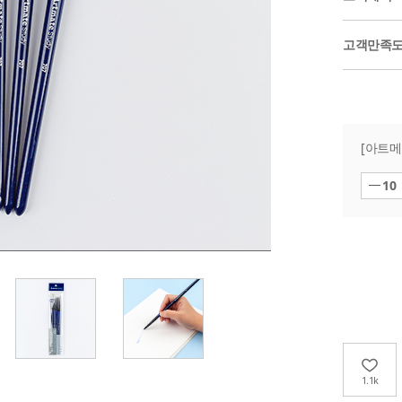
고객만족
[아트메이
10
1.1k