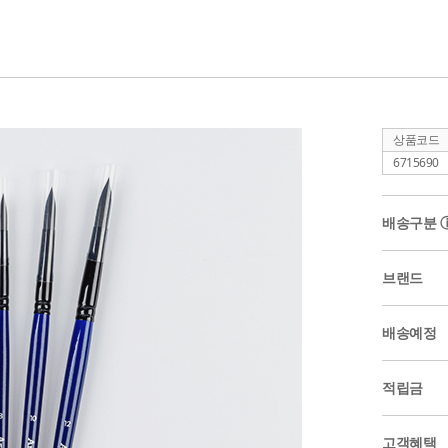
상품코드
6715690
배송구분
브랜드
배송예정
적립금
고객혜택