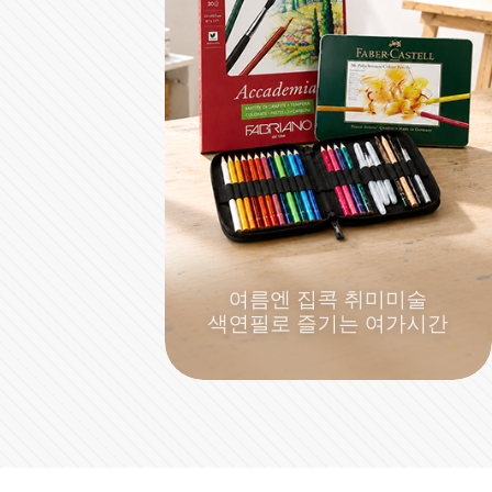
여름엔 집콕 취미미술
색연필로 즐기는 여가시간