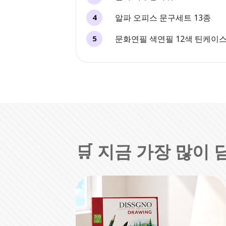
알파 오피스 문구세트 13종
4
문화연필 색연필 12색 틴케이
5
🛒 지금 가장 많이 