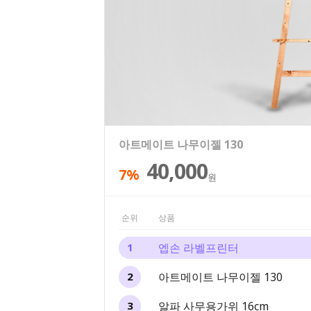
엡손 라벨프린터
아트메이트 나무이젤 130
알파 사무용가위 16cm
알파 오피스 문구세트 13종
문화연필 색연필 12색 틴케이스
69,000
30,000
40,000
25,500
6,400
7%
25%
20%
원
원
원
원
원
순위
상품
엡손 라벨프린터
1
아트메이트 나무이젤 130
2
알파 사무용가위 16cm
3