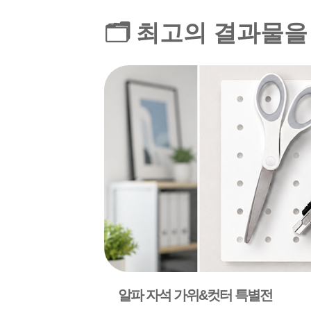
🗂️ 최고의 결과물
알파 자석 가위&컷터 특별전