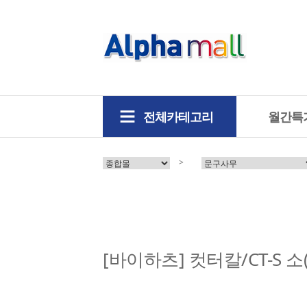
전체카테고리
월간특
>
[바이하츠] 컷터칼/CT-S 소(