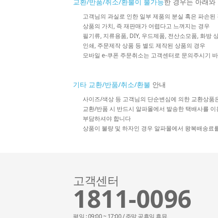
교환/반품/취소/환불이 불가능
한 경우는 아래와
고객님의 과실로 인한 일부 제품의 분실 혹은 파손된
상품의 가치, 즉 재판매가 어렵다고 느껴지는 경우
필기류, 지류용품, DIY, 우드제품, 전산소모품, 화방
인쇄, 주문제작 상품 등 별도 제작된 상품의 경우
모바일 e-쿠폰 주문취소는 고객센터로 문의주시기 
기타 교환/반품/취소/환불
안내
사이즈/색상 등 고객님의 단순변심에 의한 교환상품
교환/반품 시 반드시 알파몰에서 발송한 택배사를 이
부담하셔야 합니다
상품이 불량 및 하자인 경우 알파몰에서 왕복배송료
고객센터
1811-0096
평일 : 09:00 ~ 17:00 / 주말,공휴일 휴뮤