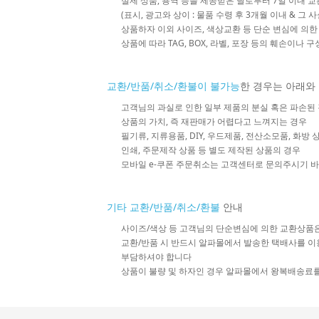
실제 상품, 용역 등을 제공받은 날로부터 7일 이내 교
(표시, 광고와 상이 : 물품 수령 후 3개월 이내 & 그 
상품하자 이외 사이즈, 색상교환 등 단순 변심에 의
상품에 따라 TAG, BOX, 라벨, 포장 등의 훼손이나 
교환/반품/취소/환불이 불가능
한 경우는 아래와
고객님의 과실로 인한 일부 제품의 분실 혹은 파손된
상품의 가치, 즉 재판매가 어렵다고 느껴지는 경우
필기류, 지류용품, DIY, 우드제품, 전산소모품, 화방
인쇄, 주문제작 상품 등 별도 제작된 상품의 경우
모바일 e-쿠폰 주문취소는 고객센터로 문의주시기 
기타 교환/반품/취소/환불
안내
사이즈/색상 등 고객님의 단순변심에 의한 교환상품
교환/반품 시 반드시 알파몰에서 발송한 택배사를 이
부담하셔야 합니다
상품이 불량 및 하자인 경우 알파몰에서 왕복배송료