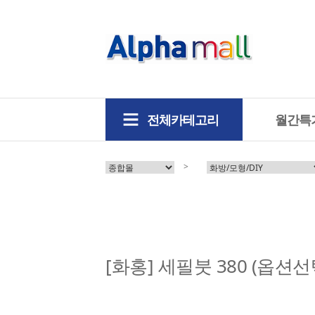
전체카테고리
월간특
>
[화홍] 세필붓 380 (옵션선