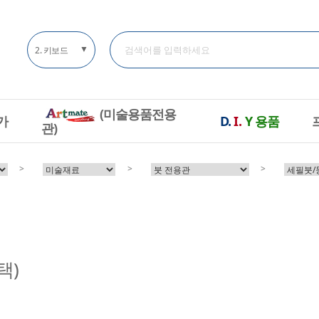
▼
3. 자석
(미술용품전용
가
D.
I.
Y
용품
관)
>
>
>
택)