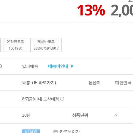
13%
2,
온라인코드
제품바코드
1501980
8809075913817
ⓘ
알파배송
배송비안내 ▶
화홍
(▶ 바로가기)
원산지
대한민국
8/7(금)
이내 도착예정
ⓘ
20원
상품단위
개
비회원
카드무이자