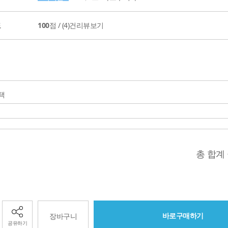
도
100
점 /
(4)
건리뷰보기
택
총 합계
바로구매하기
장바구니
공유하기