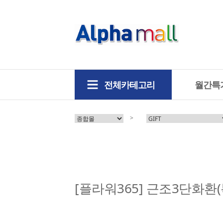
전체카테고리
월간특
>
[플라워365] 근조3단화환(특