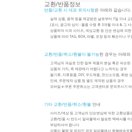
교환/반품정보
반품/교환 시 대표 유의사항
은 아래와 같습니다.
실제 상품, 용역 등을 제공받은 날로부터 7일 이내 교
(표시, 광고와 상이 : 물품 수령 후 3개월 이내 & 그 
상품하자 이외 사이즈, 색상교환 등 단순 변심에 의
상품에 따라 TAG, BOX, 라벨, 포장 등의 훼손이나 
교환/반품/취소/환불이 불가능
한 경우는 아래와
고객님의 과실로 인한 일부 제품의 분실 혹은 파손된
상품의 가치, 즉 재판매가 어렵다고 느껴지는 경우
필기류, 지류용품, DIY, 우드제품, 전산소모품, 화방
인쇄, 주문제작 상품 등 별도 제작된 상품의 경우
모바일 e-쿠폰 주문취소는 고객센터로 문의주시기 
기타 교환/반품/취소/환불
안내
사이즈/색상 등 고객님의 단순변심에 의한 교환상품
교환/반품 시 반드시 알파몰에서 발송한 택배사를 이
부담하셔야 합니다
상품이 불량 및 하자인 경우 알파몰에서 왕복배송료