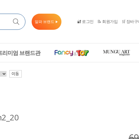
🔐 로그인
📝 회원가입
🛒 장바구
알파 브랜드
▶
프리미엄 브랜드관
이동
2_20
6