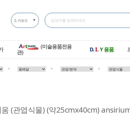
▼
2. 키보드
(미술용품전용
가
D.
I.
Y
용품
관)
>
>
>
(관엽식물) (약25cmx40cm) ansirium