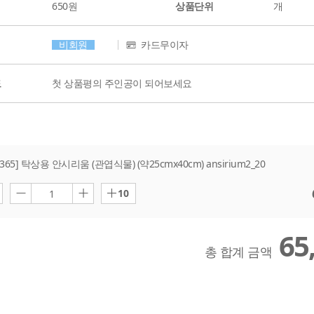
650원
상품단위
개
비회원
카드무이자
도
첫 상품평의 주인공이 되어보세요
65] 탁상용 안시리움 (관엽식물) (약25cmx40cm) ansirium2_20
10
1
65
총 합계 금액