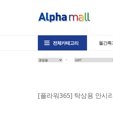
전체카테고리
월간특
>
[플라워365] 탁상용 안시리움 