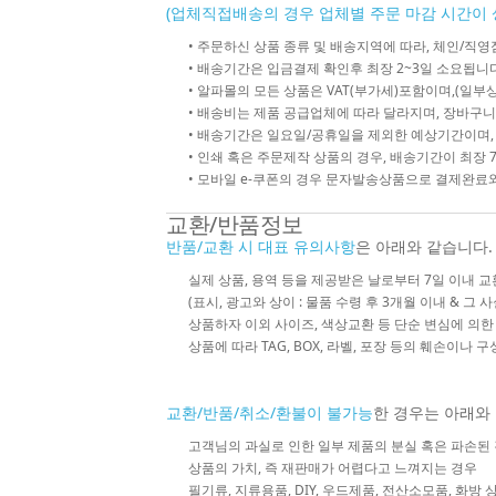
(업체직접배송의 경우 업체별 주문 마감 시간이 
• 주문하신 상품 종류 및 배송지역에 따라, 체인/
• 배송기간은 입금결제 확인후 최장 2~3일 소요됩니다
• 알파몰의 모든 상품은 VAT(부가세)포함이며,(일부상
• 배송비는 제품 공급업체에 따라 달라지며, 장바구니
• 배송기간은 일요일/공휴일을 제외한 예상기간이며,
• 인쇄 혹은 주문제작 상품의 경우, 배송기간이 최장 
• 모바일 e-쿠폰의 경우 문자발송상품으로 결제완료와
교환/반품정보
반품/교환 시 대표 유의사항
은 아래와 같습니다.
실제 상품, 용역 등을 제공받은 날로부터 7일 이내 교
(표시, 광고와 상이 : 물품 수령 후 3개월 이내 & 그 
상품하자 이외 사이즈, 색상교환 등 단순 변심에 의
상품에 따라 TAG, BOX, 라벨, 포장 등의 훼손이나 
교환/반품/취소/환불이 불가능
한 경우는 아래와
고객님의 과실로 인한 일부 제품의 분실 혹은 파손된
상품의 가치, 즉 재판매가 어렵다고 느껴지는 경우
필기류, 지류용품, DIY, 우드제품, 전산소모품, 화방