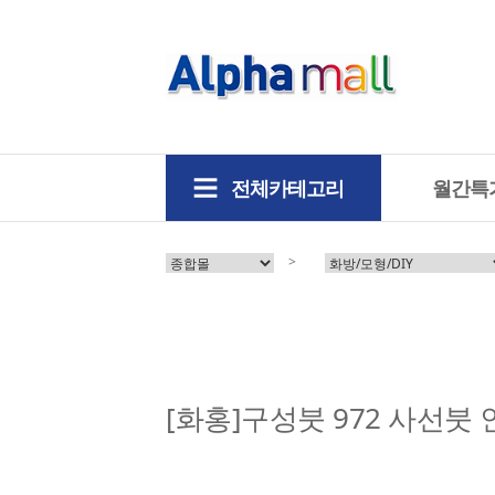
전체카테고리
월간특
>
[화홍]구성붓 972 사선붓 