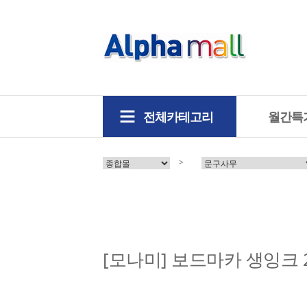
전체카테고리
월간특
>
[모나미] 보드마카 생잉크 2