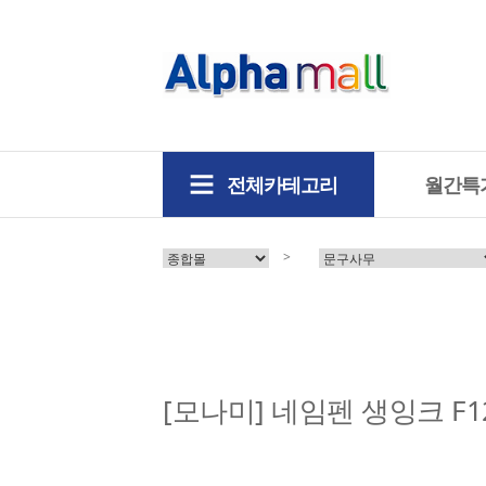
전체카테고리
월간특
>
[모나미] 네임펜 생잉크 F