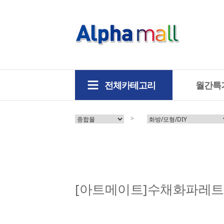
전체카테고리
월간특
>
[아트메이트]수채화파레트 2