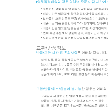
(업체직접배송의 경우 업체별 주문 마감 시간이 
• 주문하신 상품 종류 및 배송지역에 따라, 체인/
• 배송기간은 입금결제 확인후 최장 2~3일 소요됩니다
• 알파몰의 모든 상품은 VAT(부가세)포함이며,(일부상
• 배송비는 제품 공급업체에 따라 달라지며, 장바구니
• 배송기간은 일요일/공휴일을 제외한 예상기간이며,
• 인쇄 혹은 주문제작 상품의 경우, 배송기간이 최장 
• 모바일 e-쿠폰의 경우 문자발송상품으로 결제완료와
교환/반품정보
반품/교환 시 대표 유의사항
은 아래와 같습니다.
실제 상품, 용역 등을 제공받은 날로부터 7일 이내 교
(표시, 광고와 상이 : 물품 수령 후 3개월 이내 & 그 
상품하자 이외 사이즈, 색상교환 등 단순 변심에 의
상품에 따라 TAG, BOX, 라벨, 포장 등의 훼손이나 
교환/반품/취소/환불이 불가능
한 경우는 아래와
고객님의 과실로 인한 일부 제품의 분실 혹은 파손된
상품의 가치, 즉 재판매가 어렵다고 느껴지는 경우
필기류, 지류용품, DIY, 우드제품, 전산소모품, 화방