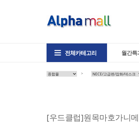
전체카테고리
월간특
>
[우드클럽]원목마호가니메