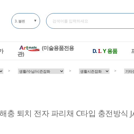
▼
4. 자석
(미술용품전용
가
D.
I.
Y
용품
관)
>
>
>
해충 퇴치 전자 파리채 C타입 충전방식 JA