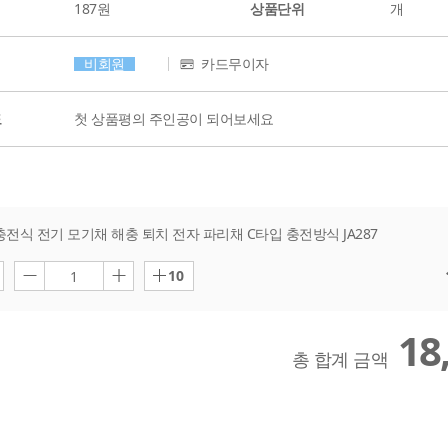
187원
상품단위
개
비회원
카드무이자
도
첫 상품평의 주인공이 되어보세요
 충전식 전기 모기채 해충 퇴치 전자 파리채 C타입 충전방식 JA287
10
1
18
총 합계 금액