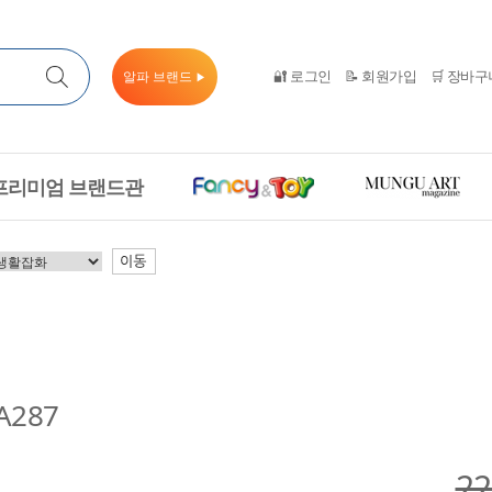
🔐 로그인
📝 회원가입
🛒 장바구
알파 브랜드
▶
프리미엄 브랜드관
이동
287
2