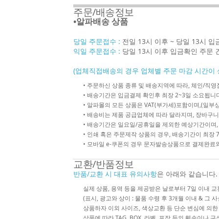
주문/배송정보
•알파배송 상품
당일 주문접수 :
전일 13시 이후 ~ 당일 13시 
익일 주문접수 :
당일 13시 이후 입금확인 주문 
(업체직접배송의 경우 업체별 주문 마감 시간이 
• 주문하신 상품 종류 및 배송지역에 따라, 체인/
• 배송기간은 입금결제 확인후 최장 2~3일 소요됩니다
• 알파몰의 모든 상품은 VAT(부가세)포함이며,(일부상
• 배송비는 제품 공급업체에 따라 달라지며, 장바구니
• 배송기간은 일요일/공휴일을 제외한 예상기간이며,
• 인쇄 혹은 주문제작 상품의 경우, 배송기간이 최장 
• 모바일 e-쿠폰의 경우 문자발송상품으로 결제완료와
교환/반품정보
반품/교환 시 대표 유의사항
은 아래와 같습니다.
실제 상품, 용역 등을 제공받은 날로부터 7일 이내 교
(표시, 광고와 상이 : 물품 수령 후 3개월 이내 & 그 
상품하자 이외 사이즈, 색상교환 등 단순 변심에 의
상품에 따라 TAG, BOX, 라벨, 포장 등의 훼손이나 