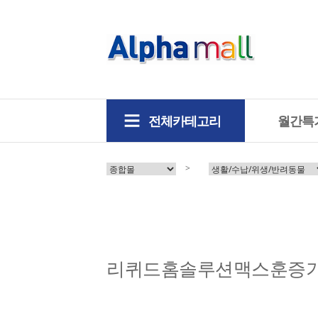
전체카테고리
월간특
>
리퀴드홈솔루션맥스훈증기+