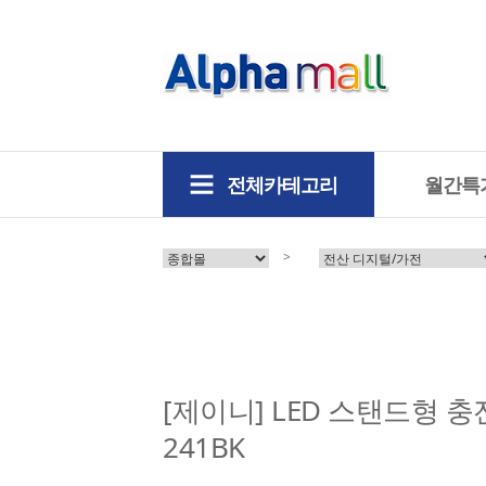
전체카테고리
월간특
>
[제이니] LED 스탠드형 
241BK