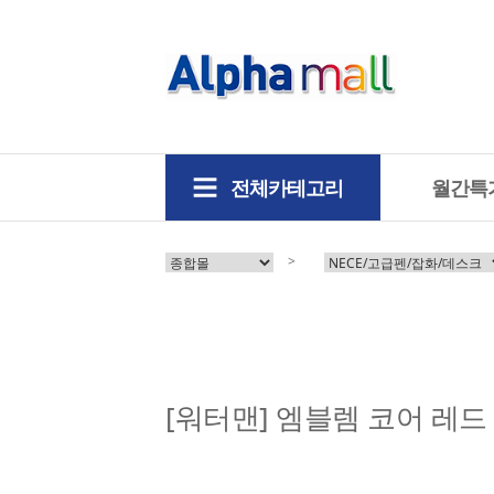
전체카테고리
월간특
>
[워터맨] 엠블렘 코어 레드 C