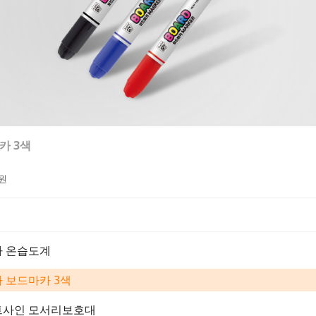
도계
카 3색
모서리보호대
01 유성펜 0.7mm
드로잉 스케치북 8절
900
000
000
원
원
원
원
원
파 온습도계
 보드마카 3색
트사인 모서리보호대