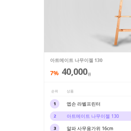
엡손 라벨프린터
아트메이트 나무이젤 130
알파 사무용가위 16cm
알파 오피스 문구세트 13종
문화연필 색연필 12색 틴케이스
69,000
30,000
40,000
25,500
6,400
7%
25%
20%
원
원
원
원
원
순위
상품
엡손 라벨프린터
1
아트메이트 나무이젤 130
2
알파 사무용가위 16cm
3