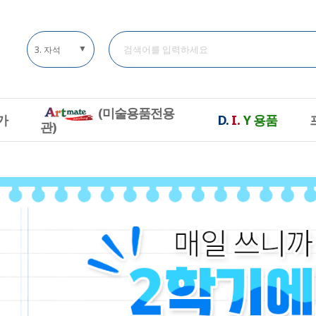
▼
4. 볼펜
(미술용품전용
가
D.
I.
Y
용품
관)