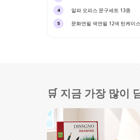
알파 오피스 문구세트 13종
4
문화연필 색연필 12색 틴케이
5
🛒 지금 가장 많이 