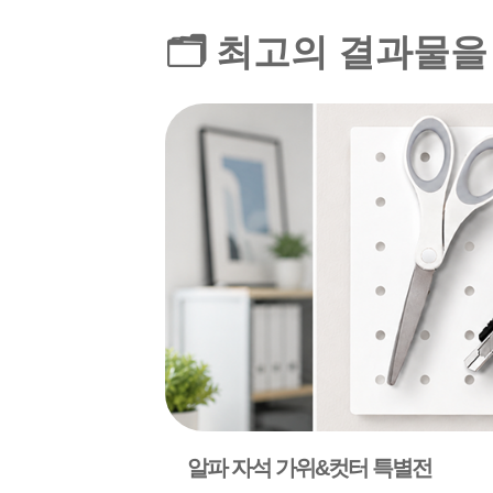
🗂️ 최고의 결과물
알파 자석 가위&컷터 특별전