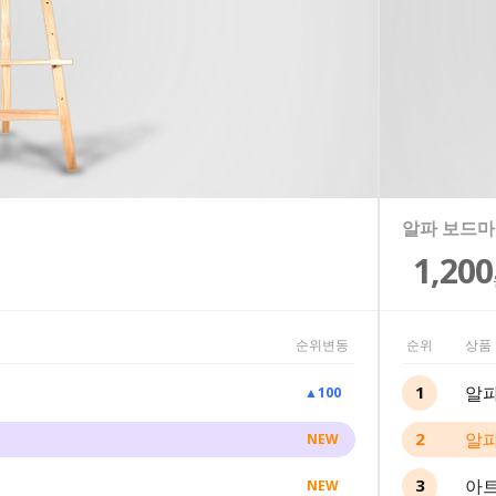
알파 온습
알파 보드마
아트사인 
동아 애니볼5
아트메이트 
9,000
1,200
5,
1,
4,
10%
17%
12%
순위변동
순위
상품
알
1
▲
100
알파
2
NEW
아
3
NEW