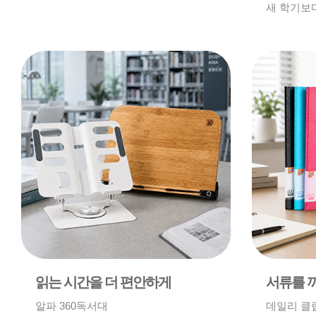
새 학기보
읽는 시간을 더 편안하게
서류를 
알파 360독서대
데일리 클