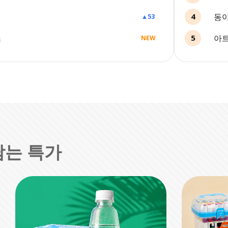
동아
4
▲
53
스
아트
5
NEW
담는 특가