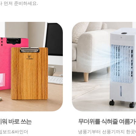
다 먼저 준비하세요.
끼워 바로 쓰는
무더위를 식혀줄 여름가
립보드&바인더
냉풍기부터 선풍기까지 한곳