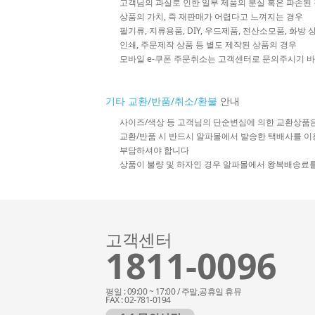
고객님의 과실로 인한 일부 제품의 분실 혹은 파손된
상품의 가치, 즉 재판매가 어렵다고 느껴지는 경우
필기류, 지류용품, DIY, 우드제품, 전산소모품, 화방
인쇄, 주문제작 상품 등 별도 제작된 상품의 경우
모바일 e-쿠폰 주문취소는 고객센터로 문의주시기 
기타 교환/반품/취소/환불
안내
사이즈/색상 등 고객님의 단순변심에 의한 교환상품
교환/반품 시 반드시 알파몰에서 발송한 택배사를 이
부담하셔야 합니다
상품이 불량 및 하자인 경우 알파몰에서 왕복배송료
고객센터
1811-0096
평일 : 09:00 ~ 17:00 / 주말,공휴일 휴뮤
FAX : 02-781-0194