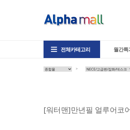
전체카테고리
월간특
>
[워터맨]만년필 얼루어코