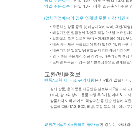
당일 주문접수 :
전일 13시 이후 ~ 당일 13시 
익일 주문접수 :
당일 13시 이후 입금확인 주문 
(업체직접배송의 경우 업체별 주문 마감 시간이 
• 주문하신 상품 종류 및 배송지역에 따라, 체인/
• 배송기간은 입금결제 확인후 최장 2~3일 소요됩니다
• 알파몰의 모든 상품은 VAT(부가세)포함이며,(일부상
• 배송비는 제품 공급업체에 따라 달라지며, 장바구니
• 배송기간은 일요일/공휴일을 제외한 예상기간이며,
• 인쇄 혹은 주문제작 상품의 경우, 배송기간이 최장 
• 모바일 e-쿠폰의 경우 문자발송상품으로 결제완료와
교환/반품정보
반품/교환 시 대표 유의사항
은 아래와 같습니다.
실제 상품, 용역 등을 제공받은 날로부터 7일 이내 교
(표시, 광고와 상이 : 물품 수령 후 3개월 이내 & 그 
상품하자 이외 사이즈, 색상교환 등 단순 변심에 의
상품에 따라 TAG, BOX, 라벨, 포장 등의 훼손이나 
교환/반품/취소/환불이 불가능
한 경우는 아래와