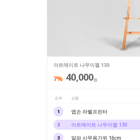
엡손 라벨프린터
아트메이트 나무이젤 130
알파 사무용가위 16cm
알파 오피스 문구세트 13종
문화연필 색연필 12색 틴케이스
69,000
30,000
40,000
25,500
6,400
7%
25%
20%
원
원
원
원
원
순위
상품
엡손 라벨프린터
1
아트메이트 나무이젤 130
2
알파 사무용가위 16cm
3