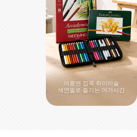
여름엔 집콕 취미미술
색연필로 즐기는 여가시간