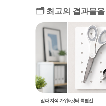
🗂️ 최고의 결과물
알파 자석 가위&컷터 특별전