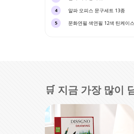
알파 오피스 문구세트 13종
4
문화연필 색연필 12색 틴케이
5
🛒 지금 가장 많이 