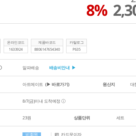
8%
2,
온라인코드
제품바코드
카탈로그
1633924
8806147654340
P635
ⓘ
알파배송
배송비안내 ▶
아트메이트
(▶ 바로가기)
원산지
대
8/7(금)
이내 도착예정
ⓘ
23원
상품단위
세트
비회원
카드무이자