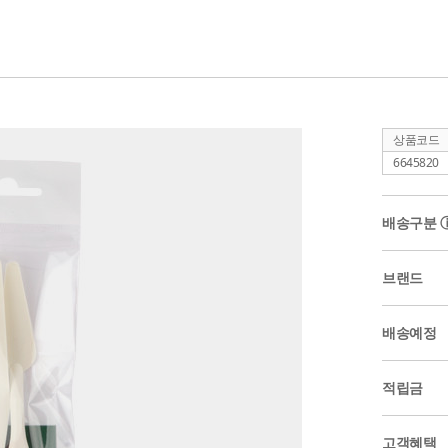
상품코드
6645820
배송구분
브랜드
배송예정
적립금
고객혜택