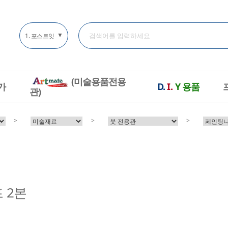
▼
(미술용품전용
가
D.
I.
Y
용품
관)
>
>
>
 2본