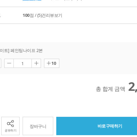
도
100
점 /
(5)
건리뷰보기
이트] 페인팅나이프 2본
10
1
2
총 합계 금액
바로구매하기
장바구니
공유하기