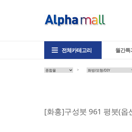
전체카테고리
월간특
>
[화홍]구성붓 961 평붓(옵