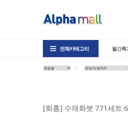
전체카테고리
월간특
>
[화홍] 수채화붓 771세트 