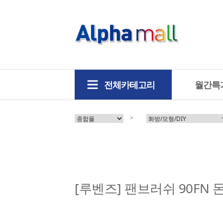
전체카테고리
월간특
>
[루벤즈] 팬브러쉬 90FN 