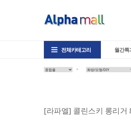
전체카테고리
월간특
>
[라파엘] 콜린스키 롱리거 8