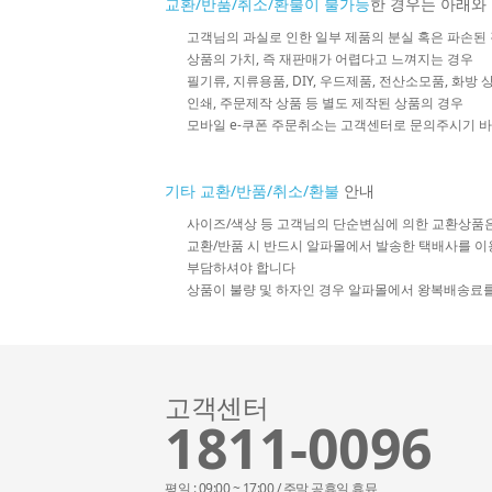
교환/반품/취소/환불이 불가능
한 경우는 아래와
고객님의 과실로 인한 일부 제품의 분실 혹은 파손된
상품의 가치, 즉 재판매가 어렵다고 느껴지는 경우
필기류, 지류용품, DIY, 우드제품, 전산소모품, 화방
인쇄, 주문제작 상품 등 별도 제작된 상품의 경우
모바일 e-쿠폰 주문취소는 고객센터로 문의주시기 
기타 교환/반품/취소/환불
안내
사이즈/색상 등 고객님의 단순변심에 의한 교환상품
교환/반품 시 반드시 알파몰에서 발송한 택배사를 이
부담하셔야 합니다
상품이 불량 및 하자인 경우 알파몰에서 왕복배송료
고객센터
1811-0096
평일 : 09:00 ~ 17:00 / 주말,공휴일 휴뮤