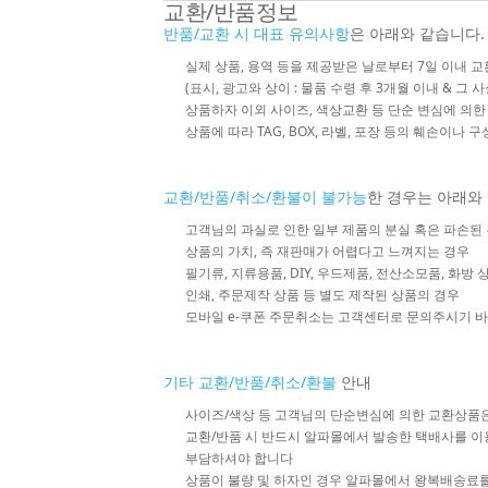
교환/반품정보
반품/교환 시 대표 유의사항
은 아래와 같습니다.
실제 상품, 용역 등을 제공받은 날로부터 7일 이내 교
(표시, 광고와 상이 : 물품 수령 후 3개월 이내 & 그 
상품하자 이외 사이즈, 색상교환 등 단순 변심에 의
상품에 따라 TAG, BOX, 라벨, 포장 등의 훼손이나 
교환/반품/취소/환불이 불가능
한 경우는 아래와
고객님의 과실로 인한 일부 제품의 분실 혹은 파손된
상품의 가치, 즉 재판매가 어렵다고 느껴지는 경우
필기류, 지류용품, DIY, 우드제품, 전산소모품, 화방
인쇄, 주문제작 상품 등 별도 제작된 상품의 경우
모바일 e-쿠폰 주문취소는 고객센터로 문의주시기 
기타 교환/반품/취소/환불
안내
사이즈/색상 등 고객님의 단순변심에 의한 교환상품
교환/반품 시 반드시 알파몰에서 발송한 택배사를 이
부담하셔야 합니다
상품이 불량 및 하자인 경우 알파몰에서 왕복배송료