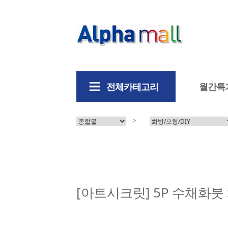
전체카테고리
월간특
>
[아트시크릿] 5P 수채화붓 