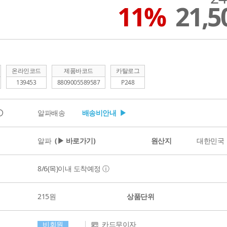
11%
21,
온라인코드
제품바코드
카탈로그
139453
8809005589587
P248
ⓘ
알파배송
배송비안내 ▶
알파
(▶ 바로가기)
원산지
대한민국
8/6(목)
이내 도착예정
ⓘ
215원
상품단위
비회원
카드무이자