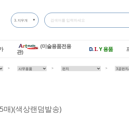
▼
3. 지우개
(미술용품전용
가
D.
I.
Y
용품
관)
>
>
>
25매)(색상랜덤발송)