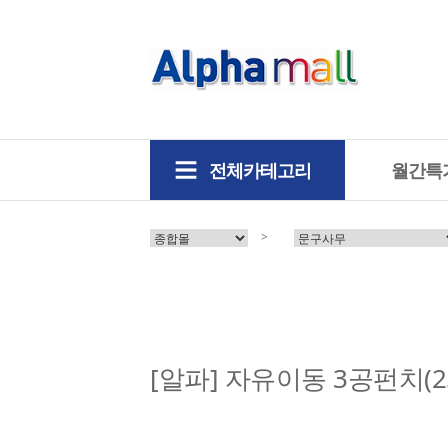
전체카테고리
월간특
>
[알파] 자유이동 3공펀치(