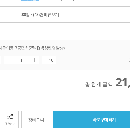
도
80
점 /
(43)
건리뷰보기
 자유이동 3공펀치(25매)(색상랜덤발송)
10
1
21
총 합계 금액
바로구매하기
장바구니
공유하기