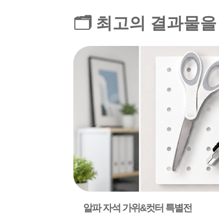
🗂️ 최고의 결과물
알파 자석 가위&컷터 특별전