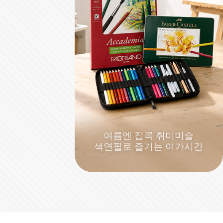
여름엔 집콕 취미미술
색연필로 즐기는 여가시간