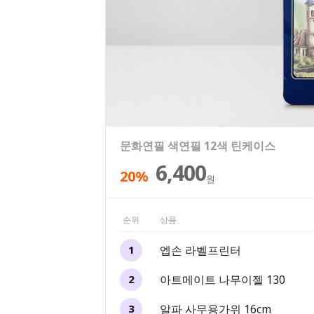
엡손 라벨프린터
아트메이트 나무이젤 130
알파 사무용가위 16cm
알파 오피스 문구세트 13종
문화연필 색연필 12색 틴케이스
69,000
30,000
40,000
25,500
6,400
7%
25%
20%
원
원
원
원
원
순위
상품
엡손 라벨프린터
1
아트메이트 나무이젤 130
2
알파 사무용가위 16cm
3