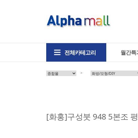
전체카테고리
월간특
>
[화홍]구성붓 948 5본조 