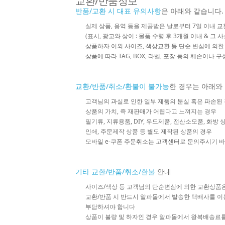
교환/반품정보
반품/교환 시 대표 유의사항
은 아래와 같습니다.
실제 상품, 용역 등을 제공받은 날로부터 7일 이내 교
(표시, 광고와 상이 : 물품 수령 후 3개월 이내 & 그 
상품하자 이외 사이즈, 색상교환 등 단순 변심에 의
상품에 따라 TAG, BOX, 라벨, 포장 등의 훼손이나 
교환/반품/취소/환불이 불가능
한 경우는 아래와
고객님의 과실로 인한 일부 제품의 분실 혹은 파손된
상품의 가치, 즉 재판매가 어렵다고 느껴지는 경우
필기류, 지류용품, DIY, 우드제품, 전산소모품, 화방
인쇄, 주문제작 상품 등 별도 제작된 상품의 경우
모바일 e-쿠폰 주문취소는 고객센터로 문의주시기 
기타 교환/반품/취소/환불
안내
사이즈/색상 등 고객님의 단순변심에 의한 교환상품
교환/반품 시 반드시 알파몰에서 발송한 택배사를 이
부담하셔야 합니다
상품이 불량 및 하자인 경우 알파몰에서 왕복배송료