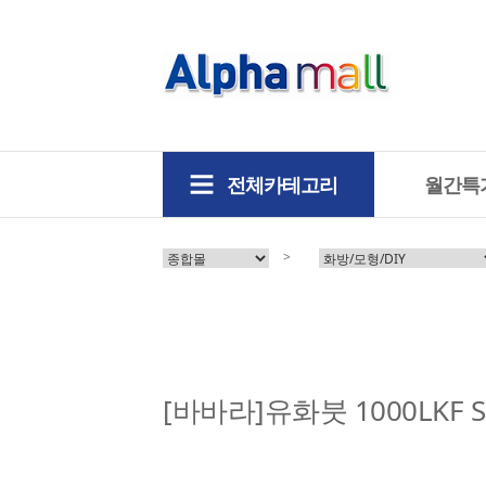
전체카테고리
월간특
>
[바바라]유화붓 1000LKF S