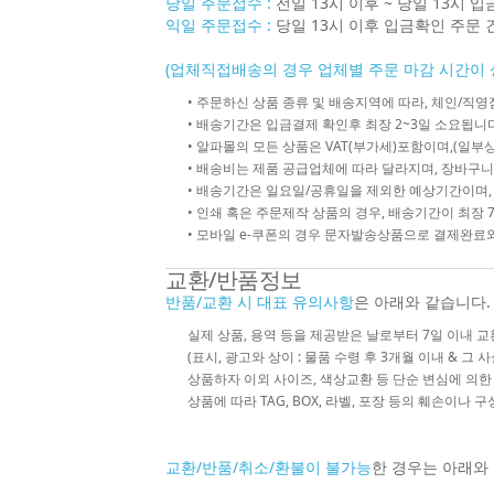
당일 주문접수 :
전일 13시 이후 ~ 당일 13시 
익일 주문접수 :
당일 13시 이후 입금확인 주문 
(업체직접배송의 경우 업체별 주문 마감 시간이 
• 주문하신 상품 종류 및 배송지역에 따라, 체인/
• 배송기간은 입금결제 확인후 최장 2~3일 소요됩니다
• 알파몰의 모든 상품은 VAT(부가세)포함이며,(일부상
• 배송비는 제품 공급업체에 따라 달라지며, 장바구니
• 배송기간은 일요일/공휴일을 제외한 예상기간이며,
• 인쇄 혹은 주문제작 상품의 경우, 배송기간이 최장 
• 모바일 e-쿠폰의 경우 문자발송상품으로 결제완료와
교환/반품정보
반품/교환 시 대표 유의사항
은 아래와 같습니다.
실제 상품, 용역 등을 제공받은 날로부터 7일 이내 교
(표시, 광고와 상이 : 물품 수령 후 3개월 이내 & 그 
상품하자 이외 사이즈, 색상교환 등 단순 변심에 의
상품에 따라 TAG, BOX, 라벨, 포장 등의 훼손이나 
교환/반품/취소/환불이 불가능
한 경우는 아래와