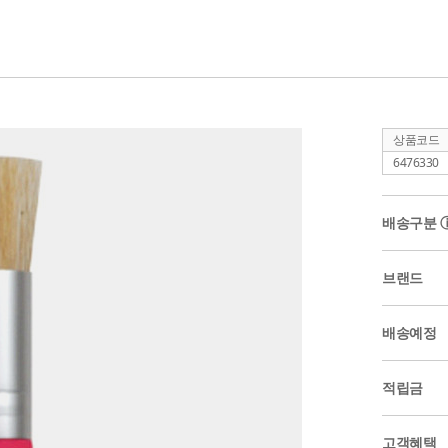
상품코드
6476330
배송구분
브랜드
배송예정
적립금
고객혜택