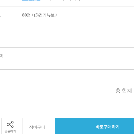
도
80
점 /
(3)
건리뷰보기
택
총 합계
바로구매하기
장바구니
공유하기