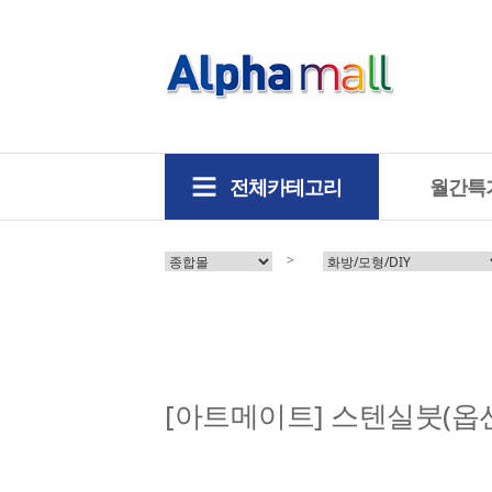
전체카테고리
월간특
>
[아트메이트] 스텐실붓(옵