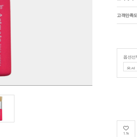
고객만족
옵션선
1.1k