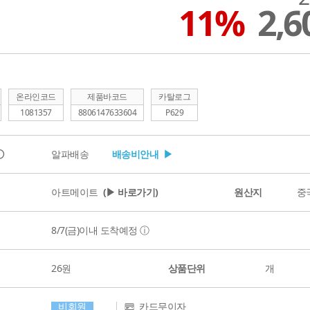
11%
2,
온라인코드
제품바코드
카탈로그
1081357
8806147633604
P629
ⓘ
알파배송
배송비안내 ▶
아트메이트
(▶ 바로가기)
원산지
중
8/7(금)
이내 도착예정
ⓘ
26원
상품단위
개
비회원
카드무이자