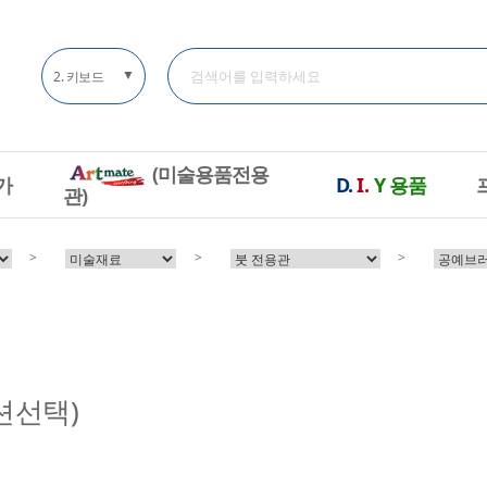
▼
(미술용품전용
가
D.
I.
Y
용품
관)
>
>
>
션선택)