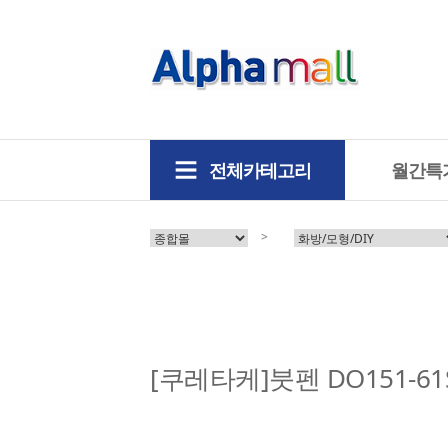
전체카테고리
월간특
>
[쿠레타케]붓펜 DO151-61