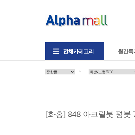
전체카테고리
월간특
>
[화홍] 848 아크릴붓 평붓