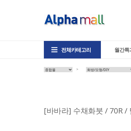
전체카테고리
월간특
>
[바바라] 수채화붓 / 70R 