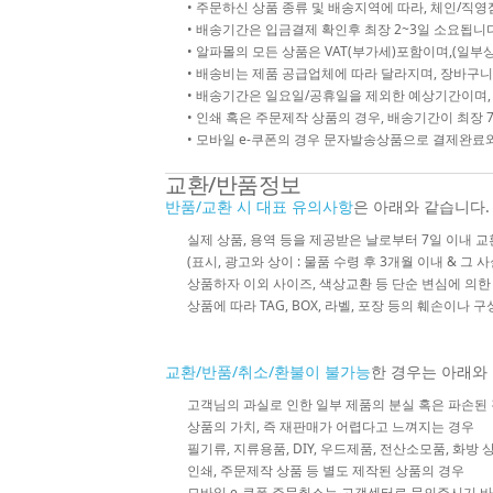
• 주문하신 상품 종류 및 배송지역에 따라, 체인/
• 배송기간은 입금결제 확인후 최장 2~3일 소요됩니다
• 알파몰의 모든 상품은 VAT(부가세)포함이며,(일부상
• 배송비는 제품 공급업체에 따라 달라지며, 장바구니
• 배송기간은 일요일/공휴일을 제외한 예상기간이며,
• 인쇄 혹은 주문제작 상품의 경우, 배송기간이 최장 
• 모바일 e-쿠폰의 경우 문자발송상품으로 결제완료와
교환/반품정보
반품/교환 시 대표 유의사항
은 아래와 같습니다.
실제 상품, 용역 등을 제공받은 날로부터 7일 이내 교
(표시, 광고와 상이 : 물품 수령 후 3개월 이내 & 그 
상품하자 이외 사이즈, 색상교환 등 단순 변심에 의
상품에 따라 TAG, BOX, 라벨, 포장 등의 훼손이나 
교환/반품/취소/환불이 불가능
한 경우는 아래와
고객님의 과실로 인한 일부 제품의 분실 혹은 파손된
상품의 가치, 즉 재판매가 어렵다고 느껴지는 경우
필기류, 지류용품, DIY, 우드제품, 전산소모품, 화방
인쇄, 주문제작 상품 등 별도 제작된 상품의 경우
모바일 e-쿠폰 주문취소는 고객센터로 문의주시기 