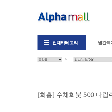
전체카테고리
월간특
>
[화홍] 수채화붓 500 다람