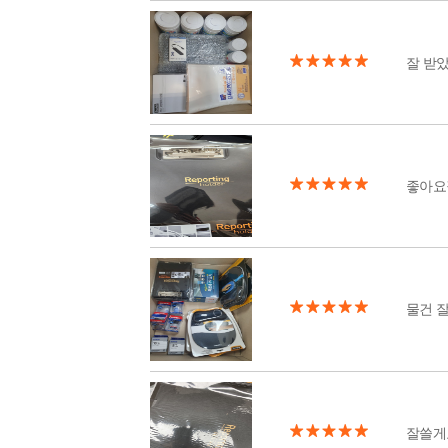
잘 받
좋아요
물건 
잘쓸게