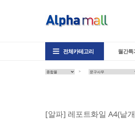
전체카테고리
월간특
>
[알파] 레포트화일 A4(낱개