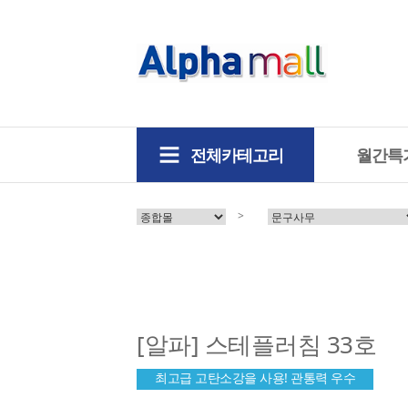
전체카테고리
월간특
>
[알파] 스테플러침 33호
최고급 고탄소강을 사용! 관통력 우수